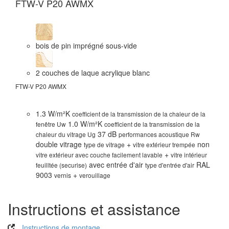
FTW-V P20 AWMX
F
bois de pin imprégné sous-vide
2 couches de laque acrylique blanc
FTW-V P20 AWMX
FT
1.3 W/m²K
coefficient de la transmission de la chaleur de la
1.0 W/m²K
fenêtre Uw
coefficient de la transmission de la
37 dB
chaleur du vitrage Ug
performances acoustique Rw
double vitrage
+
non
type de vitrage
vitre extérieur trempée
+
vitre extérieur avec couche facilement lavable
vitre intérieur
avec entrée d'air
RAL
feuilltée (securise)
type d'entrée d'air
9003
+
vernis
verouillage
Instructions et assistance
I
nstructions de montage