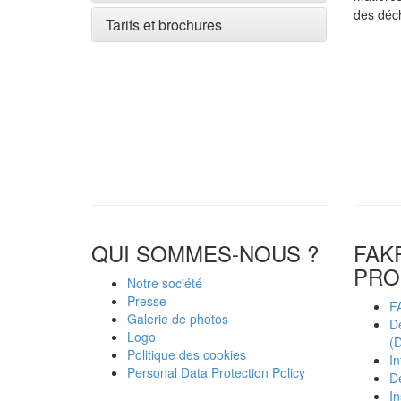
des déch
Tarifs et brochures
QUI SOMMES-NOUS ?
FAK
PRO
Notre société
Presse
F
Galerie de photos
D
Logo
(D
Politique des cookies
In
Personal Data Protection Policy
D
In