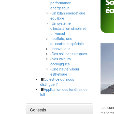
performance
énergétique
-
Un bilan énergétique
équilibré
-
Un système
d’installation simple et
universel
-
topSafe, une
quincaillerie spéciale
-
Innovations
-
Des solutions uniques
-
Nos valeurs
écologiques
-
Une haute valeur
esthétique
Qu’est-ce qui nous
distingue ?
Application des fenêtres de
toit
Les cons
Conseils
matières