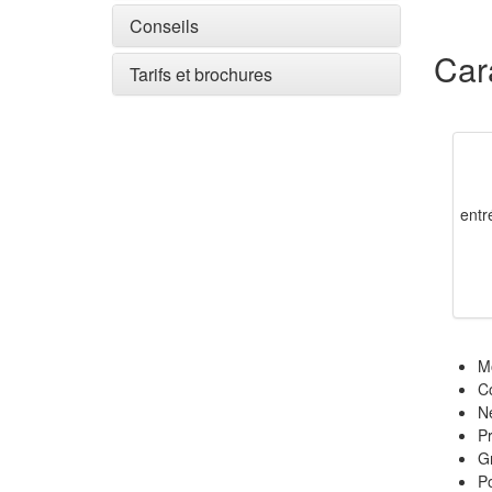
Conseils
Car
Tarifs et brochures
entr
Mo
Co
Ne
Pr
Gr
Po