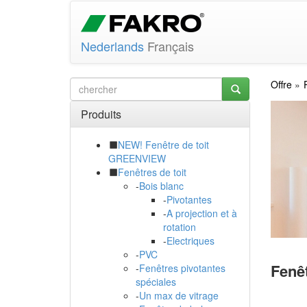
Nederlands
Français
Offre
Produits
NEW! Fenêtre de toit
GREENVIEW
Fenêtres de toit
-
Bois blanc
-
Pivotantes
-
A projection et à
rotation
-
Electriques
-
PVC
Fenêt
-
Fenêtres pivotantes
spéciales
-
Un max de vitrage