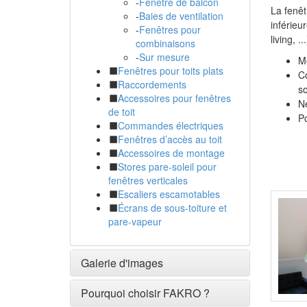
-
Fenêtre de balcon
La fenêt
-
Baies de ventilation
inférieu
-
Fenêtres pour
living, ...
combinaisons
-
Sur mesure
Mo
Fenêtres pour toits plats
Co
Raccordements
so
Accessoires pour fenêtres
Ne
de toit
Po
Commandes électriques
Fenêtres d’accès au toit
Accessoires de montage
Stores pare-soleil pour
fenêtres verticales
Escaliers escamotables
Écrans de sous-toiture et
pare-vapeur
Galerie d'images
Pourquoi choisir FAKRO ?