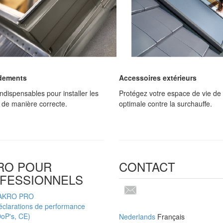
dements
Accessoires extérieurs
 indispensables pour installer les
Protégez votre espace de vie de
 de manière correcte.
optimale contre la surchauffe.
RO POUR
CONTACT
FESSIONNELS
AKRO PRO
éclarations de performance
oP's, CE)
Nederlands
Français