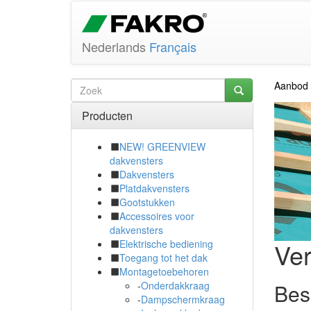
Nederlands
Français
Aanbod
Producten
NEW! GREENVIEW
dakvensters
Dakvensters
Platdakvensters
Gootstukken
Accessoires voor
dakvensters
Ve
Elektrische bediening
Toegang tot het dak
Montagetoebehoren
Bes
-
Onderdakkraag
-
Dampschermkraag