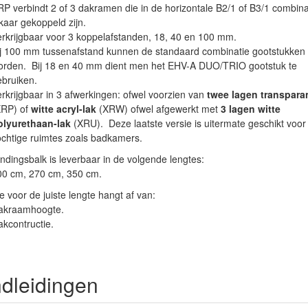
P verbindt 2 of 3 dakramen die in de horizontale B2/1 of B3/1 combina
kaar gekoppeld zijn.
rkrijgbaar voor 3 koppelafstanden, 18, 40 en 100 mm.
j 100 mm tussenafstand kunnen de standaard combinatie gootstukken 
orden. Bij 18 en 40 mm dient men het EHV-A DUO/TRIO gootstuk te
bruiken.
rkrijgbaar in 3 afwerkingen: ofwel voorzien van
twee lagen transpara
XRP) of
witte acryl-lak
(XRW) ofwel afgewerkt met
3 lagen witte
olyurethaan-lak
(XRU).
Deze laatste versie is uitermate geschikt voor 
chtige ruimtes zoals badkamers.
ndingsbalk is leverbaar in de volgende lengtes:
00 cm, 270 cm, 350 cm.
 voor de juiste lengte hangt af van:
akraamhoogte.
kcontructie.
dleidingen