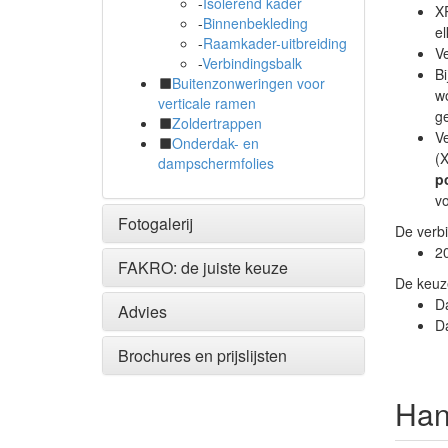
-
Isolerend kader
XR
-
Binnenbekleding
el
-
Raamkader-uitbreiding
Ve
-
Verbindingsbalk
Bi
Buitenzonweringen voor
w
verticale ramen
ge
Zoldertrappen
Ve
Onderdak- en
(
dampschermfolies
p
vo
Fotogalerij
De verbi
2
FAKRO: de juiste keuze
De keuze
D
Advies
Da
Brochures en prijslijsten
Han