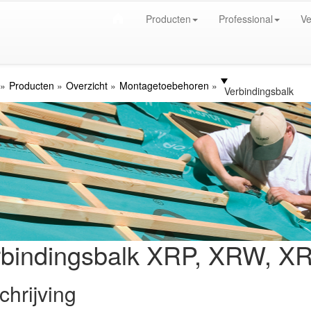
Producten
Professional
Ve
Producten
Overzicht
Montagetoebehoren
Verbindingsbalk
rbindingsbalk XRP, XRW, X
chrijving