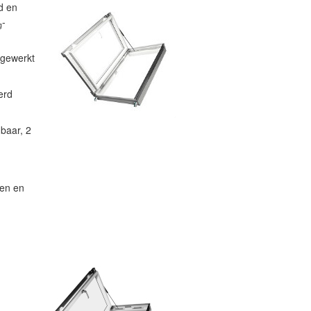
d en
-
g
fgewerkt
erd
baar, 2
nen en