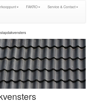
rkooppunt
FAKRO
Service & Contact
tstapdakvensters
kvensters