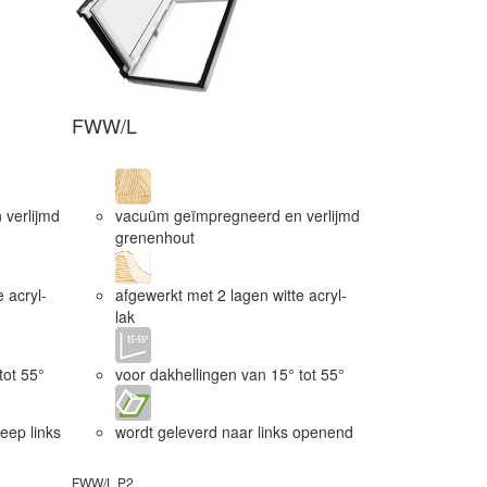
FWW/L
verlijmd
vacuüm geïmpregneerd en verlijmd
grenenhout
 acryl-
afgewerkt met 2 lagen witte acryl-
lak
tot 55°
voor dakhellingen van 15° tot 55°
eep links
wordt geleverd naar links openend
FWW/L P2