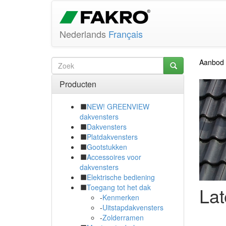
Nederlands
Français
Aanbod
Producten
NEW! GREENVIEW
dakvensters
Dakvensters
Platdakvensters
Gootstukken
Accessoires voor
dakvensters
Elektrische bediening
Toegang tot het dak
Lat
-
Kenmerken
-
Uitstapdakvensters
-
Zolderramen