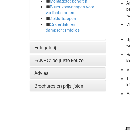
Montagetoebehoren
Ar
Buitenzonweringen voor
be
verticale ramen
w
Zoldertrappen
Vl
Onderdak- en
dampschermfolies
me
Bi
wo
Fotogalerij
H
FAKRO: de juiste keuze
ki
Mo
Advies
T
le
Brochures en prijslijsten
Ee