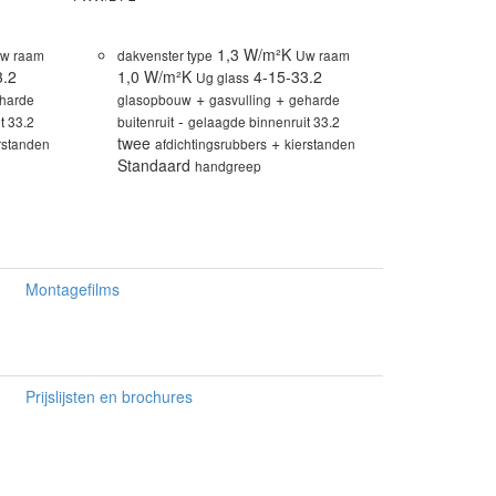
1,3 W/m²K
w raam
dakvenster type
Uw raam
3.2
1,0 W/m²K
4-15-33.2
Ug glass
+
+
harde
glasopbouw
gasvulling
geharde
-
t 33.2
buitenruit
gelaagde binnenruit 33.2
twee
+
rstanden
afdichtingsrubbers
kierstanden
Standaard
handgreep
Montagefilms
Prijslijsten en brochures