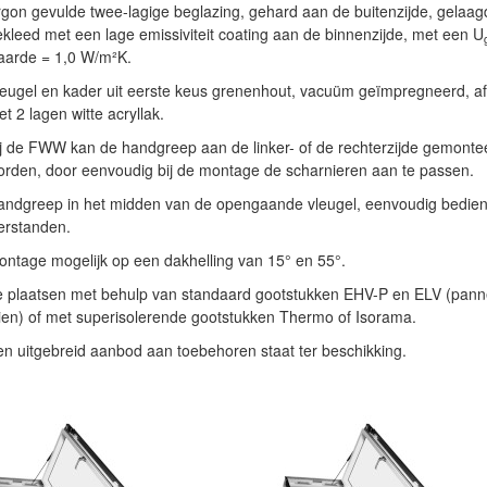
gon gevulde twee-lagige beglazing, gehard aan de buitenzijde, gelaag
kleed met een lage emissiviteit coating aan de binnenzijde, met een U
aarde = 1,0 W/m²K.
eugel en kader uit eerste keus grenenhout, vacuüm geïmpregneerd, a
t 2 lagen witte acryllak.
j de FWW kan de handgreep aan de linker- of de rechterzijde gemonte
rden, door eenvoudig bij de montage de scharnieren aan te passen.
andgreep in het midden van de opengaande vleugel, eenvoudig bedien
erstanden.
ntage mogelijk op een dakhelling van 15° en 55°.
e plaatsen met behulp van standaard gootstukken EHV-P en ELV (pan
ien) of met superisolerende gootstukken Thermo of Isorama.
n uitgebreid aanbod aan toebehoren staat ter beschikking.