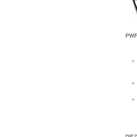
PW
PWP P