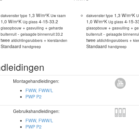
1,3 W/m²K
1,3 W/m²K
dakvenster type
Uw raam
dakvenster type
U
1,0 W/m²K
4-15-33.2
1,0 W/m²K
4-15-3
Ug glass
Ug glass
+
+
+
+
glasopbouw
gasvulling
geharde
glasopbouw
gasvulling
ge
-
-
buitenruit
gelaagde binnenruit 33.2
buitenruit
gelaagde binnenrui
twee
+
twee
+
afdichtingsrubbers
kierstanden
afdichtingsrubbers
kie
Standaard
Standaard
handgreep
handgreep
dleidingen
Montagehandleidingen:
FWW, FWW/L
PWP P2
Gebruikshandleidingen:
FWW, FWW/L
PWP P2